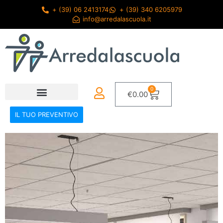
+ (39) 06 2413174
+ (39) 340 6205979
info@arredalascuola.it
0
€
0.00
IL TUO PREVENTIVO