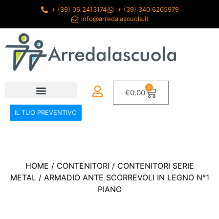
+ (39) 06 2413174
+ (39) 340 6205979
info@arredalascuola.it
0
€
0.00
IL TUO PREVENTIVO
HOME
/
CONTENITORI
/
CONTENITORI SERIE
METAL
/ ARMADIO ANTE SCORREVOLI IN LEGNO N°1
PIANO