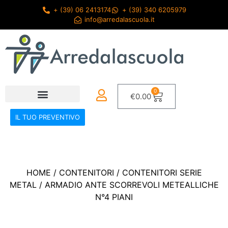
+ (39) 06 2413174
+ (39) 340 6205979
info@arredalascuola.it
0
€
0.00
IL TUO PREVENTIVO
HOME
/
CONTENITORI
/
CONTENITORI SERIE
METAL
/ ARMADIO ANTE SCORREVOLI METEALLICHE
N°4 PIANI