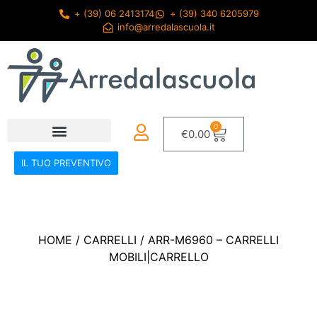
+ (39) 06 2413174
+ (39) 340 6205979
info@arredalascuola.it
0
€
0.00
IL TUO PREVENTIVO
HOME
/
CARRELLI
/ ARR-M6960 – CARRELLI
MOBILI|CARRELLO