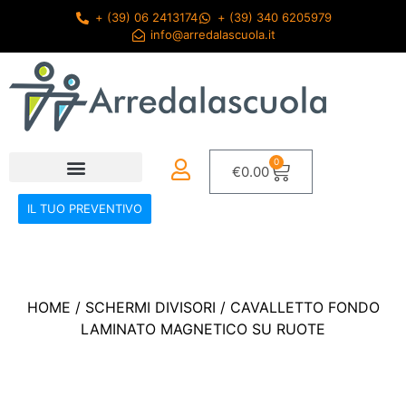
+ (39) 06 2413174
+ (39) 340 6205979
info@arredalascuola.it
0
€
0.00
IL TUO PREVENTIVO
HOME
/
SCHERMI DIVISORI
/ CAVALLETTO FONDO
LAMINATO MAGNETICO SU RUOTE