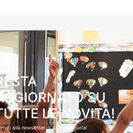
RESTA
AGGIORNATO SU
TUTTE LE NOVITÀ!
criviti alla newsletter di Arredalascuola!