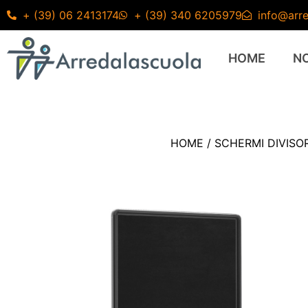
+ (39) 06 2413174
+ (39) 340 6205979
info@arre
HOME
N
HOME
/
SCHERMI DIVISOR