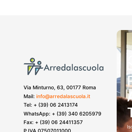
Via Minturno, 63, 00177 Roma
Mail:
info@arredalascuola.it
Tel: + (39) 06 2413174
WhatsApp: + (39) 340 6205979
Fax: + (39) 06 24411357
Is
P.IVA 07507011000