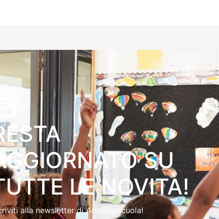
RESTA
AGGIORNATO SU
TUTTE LE NOVITÀ!
criviti alla newsletter di Arredalascuola!