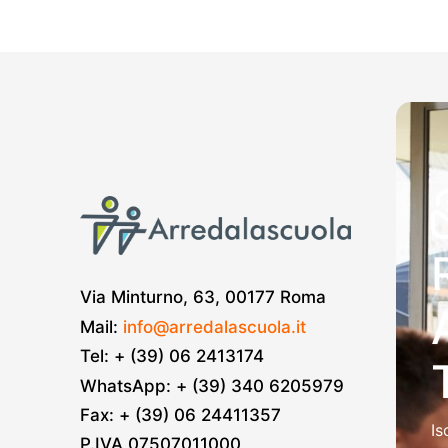
Via Minturno, 63, 00177 Roma
Mail:
info@arredalascuola.it
Tel: + (39) 06 2413174
WhatsApp: + (39) 340 6205979
Fax: + (39) 06 24411357
Is
P.IVA 07507011000