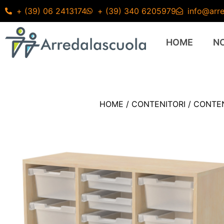
+ (39) 06 2413174
+ (39) 340 6205979
info@arre
HOME
N
HOME
/
CONTENITORI
/
CONTEN