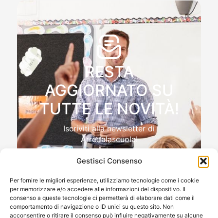
RESTA
AGGIORNATO SU
TUTTE LE NOVITÀ!
Iscriviti alla newsletter di
Arredalascuola!
Gestisci Consenso
Per fornire le migliori esperienze, utilizziamo tecnologie come i cookie
per memorizzare e/o accedere alle informazioni del dispositivo. Il
Autorizzo il trattamento dei miei dati personali , ai sensi
consenso a queste tecnologie ci permetterà di elaborare dati come il
e per gli effetti del Reg.to UE 2016/679 (GDPR)
comportamento di navigazione o ID unici su questo sito. Non
acconsentire o ritirare il consenso può influire negativamente su alcune