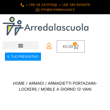
+ (39) 06 2413174
+ (39) 340 6205979
info@arredalascuola.it
0
€
0.00
IL TUO PREVENTIVO
HOME
/
ARMADI
/
ARMADIETTI PORTAZAINI-
LOCKERS
/ MOBILE A GIORNO 12 VANI