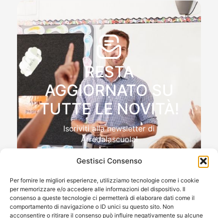
RESTA
AGGIORNATO SU
TUTTE LE NOVITÀ!
Iscriviti alla newsletter di
Arredalascuola!
Gestisci Consenso
Per fornire le migliori esperienze, utilizziamo tecnologie come i cookie
per memorizzare e/o accedere alle informazioni del dispositivo. Il
Autorizzo il trattamento dei miei dati personali , ai sensi
consenso a queste tecnologie ci permetterà di elaborare dati come il
e per gli effetti del Reg.to UE 2016/679 (GDPR)
comportamento di navigazione o ID unici su questo sito. Non
acconsentire o ritirare il consenso può influire negativamente su alcune