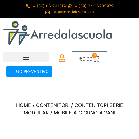
+ (39) 06 2413174
+ (39) 340 6205979
info@arredalascuola.it
0
€
0.00
IL TUO PREVENTIVO
HOME
/
CONTENITORI
/
CONTENITORI SERIE
MODULAR
/ MOBILE A GIORNO 4 VANI