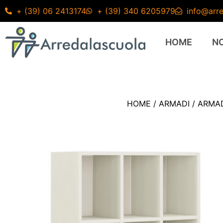
+ (39) 06 2413174
+ (39) 340 6205979
info@arre
HOME
N
HOME
/
ARMADI
/
ARMAD