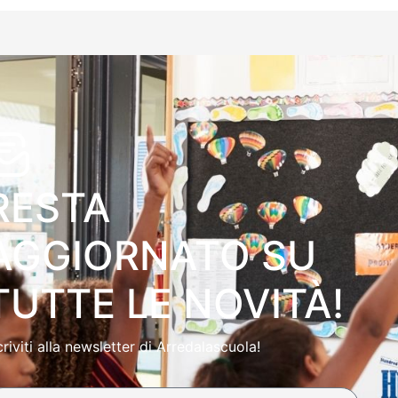
RESTA
AGGIORNATO SU
TUTTE LE NOVITÀ!
criviti alla newsletter di Arredalascuola!