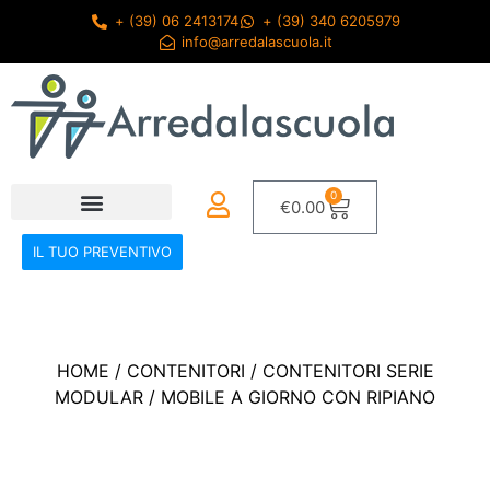
+ (39) 06 2413174
+ (39) 340 6205979
info@arredalascuola.it
0
€
0.00
IL TUO PREVENTIVO
HOME
/
CONTENITORI
/
CONTENITORI SERIE
MODULAR
/ MOBILE A GIORNO CON RIPIANO