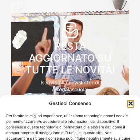
RESTA
AGGIORNATO SU
TUTTE LE NOVITÀ!
Iscriviti alla newsletter di
Arredalascuola!
Gestisci Consenso
Per fornire le migliori esperienze, utilizziamo tecnologie come i cookie
per memorizzare e/o accedere alle informazioni del dispositivo. Il
Autorizzo il trattamento dei miei dati personali , ai sensi
consenso a queste tecnologie ci permetterà di elaborare dati come il
e per gli effetti del Reg.to UE 2016/679 (GDPR)
comportamento di navigazione o ID unici su questo sito. Non
acconsentire o ritirare il consenso può influire negativamente su alcune