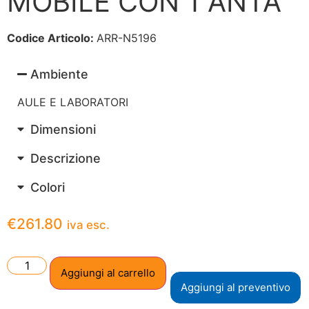
MOBILE CON 1 ANTA
Codice Articolo:
ARR-N5196
Ambiente
AULE E LABORATORI
Dimensioni
Descrizione
Colori
€
261.80
iva esc.
Aggiungi al carrello
Aggiungi al preventivo