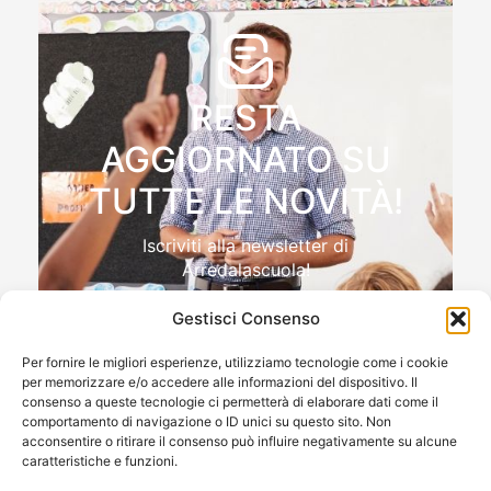
RESTA
AGGIORNATO SU
TUTTE LE NOVITÀ!
Iscriviti alla newsletter di
Arredalascuola!
Gestisci Consenso
Per fornire le migliori esperienze, utilizziamo tecnologie come i cookie
per memorizzare e/o accedere alle informazioni del dispositivo. Il
Autorizzo il trattamento dei miei dati personali , ai sensi
consenso a queste tecnologie ci permetterà di elaborare dati come il
e per gli effetti del Reg.to UE 2016/679 (GDPR)
comportamento di navigazione o ID unici su questo sito. Non
acconsentire o ritirare il consenso può influire negativamente su alcune
caratteristiche e funzioni.
ISCRIVIMI