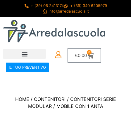
+ (39) 06 2413174
+ (39) 340 6205979
info@arredalascuola.it
0
€
0.00
IL TUO PREVENTIVO
HOME
/
CONTENITORI
/
CONTENITORI SERIE
MODULAR
/ MOBILE CON 1 ANTA