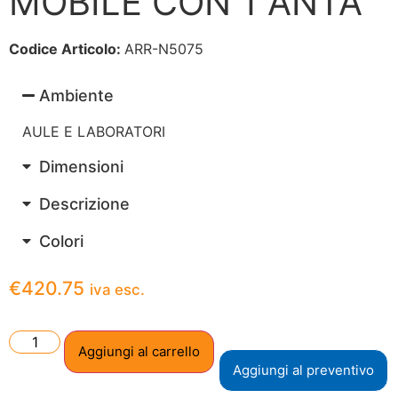
MOBILE CON 1 ANTA
Codice Articolo:
ARR-N5075
Ambiente
AULE E LABORATORI
Dimensioni
Descrizione
Colori
€
420.75
iva esc.
Aggiungi al carrello
Aggiungi al preventivo