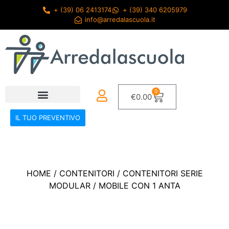
+ (39) 06 2413174
+ (39) 340 6205979
info@arredalascuola.it
0
€
0.00
IL TUO PREVENTIVO
HOME
/
CONTENITORI
/
CONTENITORI SERIE
MODULAR
/ MOBILE CON 1 ANTA