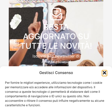
RESTA
AGGIORNATO SU
TUTTE LE NOVITÀ!
Iscriviti alla newsletter di
Arredalascuola!
Gestisci Consenso
Per fornire le migliori esperienze, utilizziamo tecnologie come i cookie
per memorizzare e/o accedere alle informazioni del dispositivo. Il
Autorizzo il trattamento dei miei dati personali , ai sensi
consenso a queste tecnologie ci permetterà di elaborare dati come il
e per gli effetti del Reg.to UE 2016/679 (GDPR)
comportamento di navigazione o ID unici su questo sito. Non
acconsentire o ritirare il consenso può influire negativamente su alcune
caratteristiche e funzioni.
ISCRIVIMI