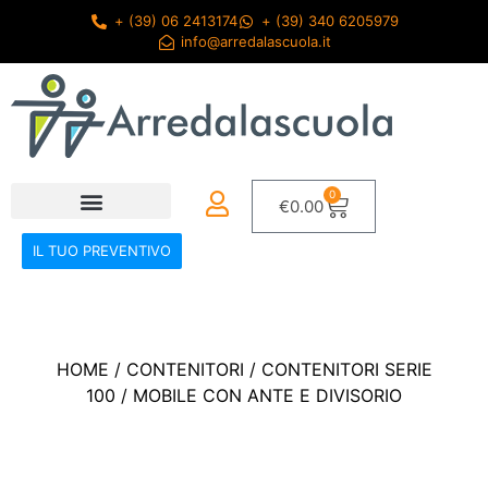
+ (39) 06 2413174
+ (39) 340 6205979
info@arredalascuola.it
0
€
0.00
IL TUO PREVENTIVO
HOME
/
CONTENITORI
/
CONTENITORI SERIE
100
/ MOBILE CON ANTE E DIVISORIO