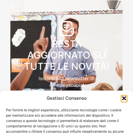
RESTA
AGGIORNATO SU
TUTTE LE NOVITÀ!
Iscriviti alla newsletter di
Arredalascuola!
Gestisci Consenso
Per fornire le migliori esperienze, utilizziamo tecnologie come i cookie
per memorizzare e/o accedere alle informazioni del dispositivo. Il
Autorizzo il trattamento dei miei dati personali , ai sensi
consenso a queste tecnologie ci permetterà di elaborare dati come il
e per gli effetti del Reg.to UE 2016/679 (GDPR)
comportamento di navigazione o ID unici su questo sito. Non
acconsentire o ritirare il consenso può influire negativamente su alcune