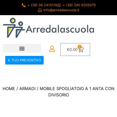
+ (39) 06 2413174
+ (39) 340 6205979
info@arredalascuola.it
0
€
0.00
IL TUO PREVENTIVO
HOME
/
ARMADI
/ MOBILE SPOGLIATOIO A 1 ANTA CON
DIVISORIO