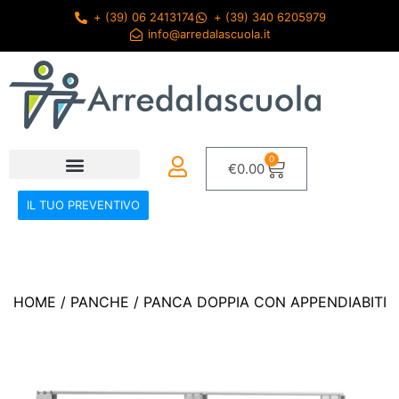
+ (39) 06 2413174
+ (39) 340 6205979
info@arredalascuola.it
0
€
0.00
IL TUO PREVENTIVO
HOME
/
PANCHE
/ PANCA DOPPIA CON APPENDIABITI