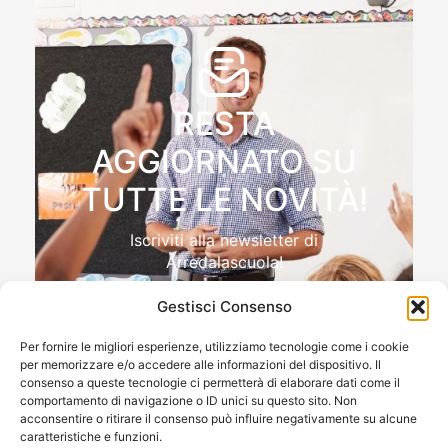
RESTA
AGGIORNATO SU
TUTTE LE NOVITÀ!
Iscriviti alla newsletter di
Arredalascuola!
Gestisci Consenso
Per fornire le migliori esperienze, utilizziamo tecnologie come i cookie
per memorizzare e/o accedere alle informazioni del dispositivo. Il
Autorizzo il trattamento dei miei dati personali , ai sensi
consenso a queste tecnologie ci permetterà di elaborare dati come il
e per gli effetti del Reg.to UE 2016/679 (GDPR)
comportamento di navigazione o ID unici su questo sito. Non
acconsentire o ritirare il consenso può influire negativamente su alcune
caratteristiche e funzioni.
ISCRIVIMI