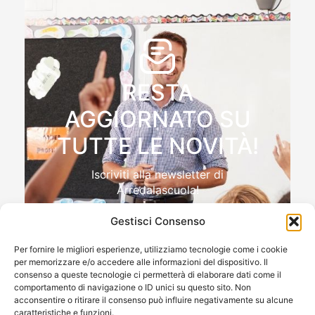
RESTA
AGGIORNATO SU
TUTTE LE NOVITÀ!
Iscriviti alla newsletter di
Arredalascuola!
Gestisci Consenso
Per fornire le migliori esperienze, utilizziamo tecnologie come i cookie
per memorizzare e/o accedere alle informazioni del dispositivo. Il
Autorizzo il trattamento dei miei dati personali , ai sensi
consenso a queste tecnologie ci permetterà di elaborare dati come il
e per gli effetti del Reg.to UE 2016/679 (GDPR)
comportamento di navigazione o ID unici su questo sito. Non
acconsentire o ritirare il consenso può influire negativamente su alcune
caratteristiche e funzioni.
ISCRIVIMI