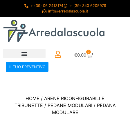
+ (39) 06 2413174
+ (39) 340 6205979
info@arredalascuola.it
0
€
0.00
IL TUO PREVENTIVO
HOME
/
ARENE RICONFIGURABILI E
TRIBUNETTE
/
PEDANE MODULARI
/ PEDANA
MODULARE