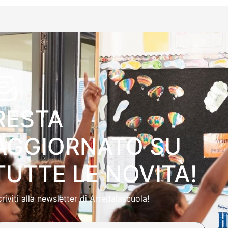
RESTA
AGGIORNATO SU
TUTTE LE NOVITÀ!
criviti alla newsletter di Arredalascuola!