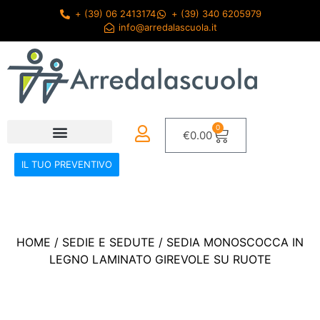
+ (39) 06 2413174
+ (39) 340 6205979
info@arredalascuola.it
0
€
0.00
IL TUO PREVENTIVO
HOME
/
SEDIE E SEDUTE
/ SEDIA MONOSCOCCA IN
LEGNO LAMINATO GIREVOLE SU RUOTE