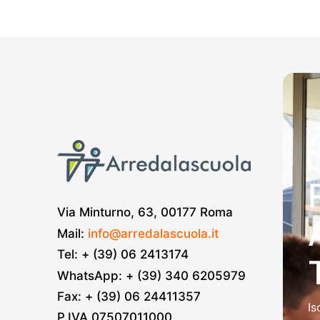
Via Minturno, 63, 00177 Roma
Mail:
info@arredalascuola.it
Tel: + (39) 06 2413174
WhatsApp: + (39) 340 6205979
Fax: + (39) 06 24411357
Is
P.IVA 07507011000