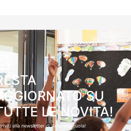
RESTA
AGGIORNATO SU
TUTTE LE NOVITÀ!
criviti alla newsletter di Arredalascuola!