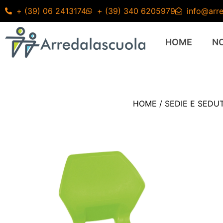
+ (39) 06 2413174
+ (39) 340 6205979
info@arre
HOME
N
HOME
/
SEDIE E SEDU