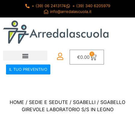
+ (39) 06 2413174
+ (39) 340 6205979
info@arredalascuola.it
0
€
0.00
IL TUO PREVENTIVO
HOME
/
SEDIE E SEDUTE
/
SGABELLI
/ SGABELLO
GIREVOLE LABORATORIO S/S IN LEGNO