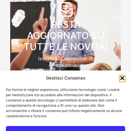
RESTA
AGGIORNATO SU
TUTTE LE NOVITÀ!
Iscriviti alla newsletter di
Arredalascuola!
Gestisci Consenso
Per fornire le migliori esperienze, utilizziamo tecnologie come i cookie
per memorizzare e/o accedere alle informazioni del dispositivo. Il
Autorizzo il trattamento dei miei dati personali , ai sensi
consenso a queste tecnologie ci permetterà di elaborare dati come il
e per gli effetti del Reg.to UE 2016/679 (GDPR)
comportamento di navigazione o ID unici su questo sito. Non
acconsentire o ritirare il consenso può influire negativamente su alcune
caratteristiche e funzioni.
ISCRIVIMI