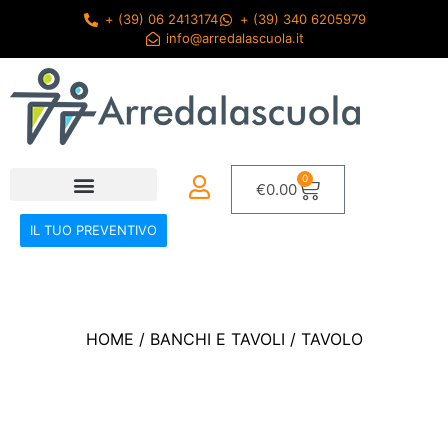
+ (39) 06 2413174
+ (39) 340 6205979
info@arredalascuola.it
0
€
0.00
IL TUO PREVENTIVO
HOME
/
BANCHI E TAVOLI
/ TAVOLO