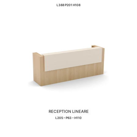
L388 P201 H108
RECEPTION LINEARE
L205 – P63 – H110