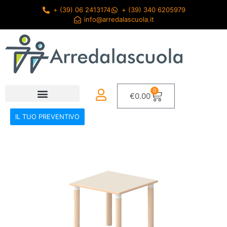
+ (39) 06 2413174
+ (39) 340 6205979
info@arredalascuola.it
0
€
0.00
IL TUO PREVENTIVO