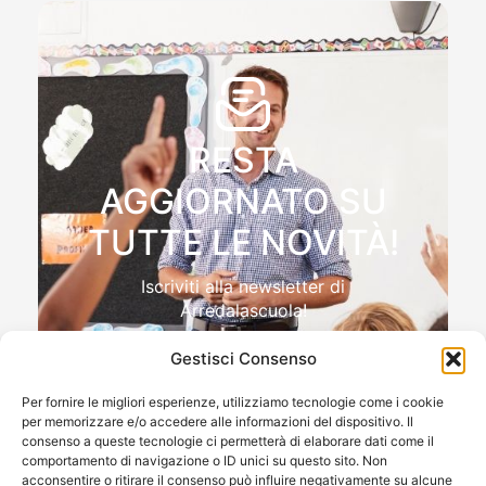
RESTA
AGGIORNATO SU
TUTTE LE NOVITÀ!
Iscriviti alla newsletter di
Arredalascuola!
Gestisci Consenso
Per fornire le migliori esperienze, utilizziamo tecnologie come i cookie
per memorizzare e/o accedere alle informazioni del dispositivo. Il
Autorizzo il trattamento dei miei dati personali , ai sensi
consenso a queste tecnologie ci permetterà di elaborare dati come il
e per gli effetti del Reg.to UE 2016/679 (GDPR)
comportamento di navigazione o ID unici su questo sito. Non
acconsentire o ritirare il consenso può influire negativamente su alcune