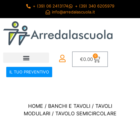
+ (39) 06 2413174
+ (39) 340 6205979
info@arredalascuola.it
0
€
0.00
IL TUO PREVENTIVO
HOME
/
BANCHI E TAVOLI
/
TAVOLI
MODULARI
/ TAVOLO SEMICIRCOLARE