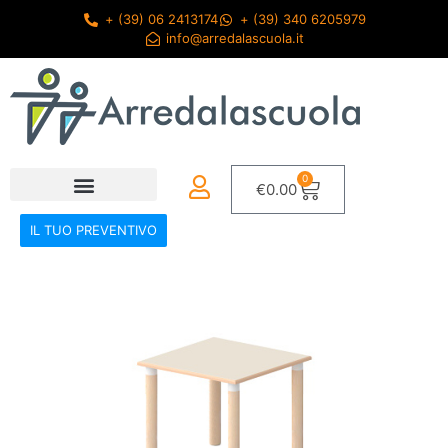
+ (39) 06 2413174
+ (39) 340 6205979
info@arredalascuola.it
0
€
0.00
IL TUO PREVENTIVO