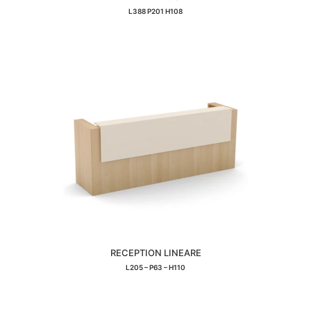
L388 P201 H108
RECEPTION LINEARE
L205 – P63 – H110