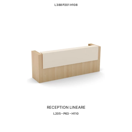
L388 P201 H108
RECEPTION LINEARE
L205 – P63 – H110