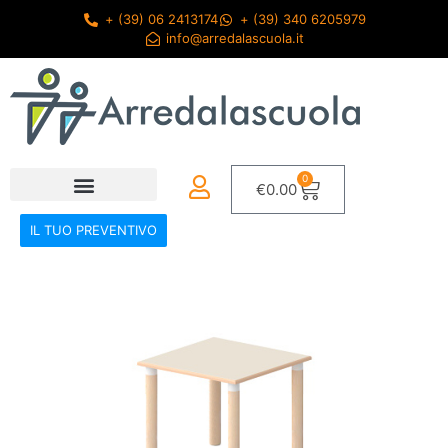
+ (39) 06 2413174
+ (39) 340 6205979
info@arredalascuola.it
0
€
0.00
IL TUO PREVENTIVO