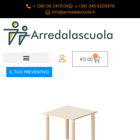
+ (39) 06 2413174
+ (39) 340 6205979
info@arredalascuola.it
0
€
0.00
IL TUO PREVENTIVO