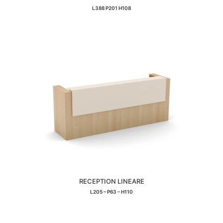
L388 P201 H108
RECEPTION LINEARE
L205 – P63 – H110